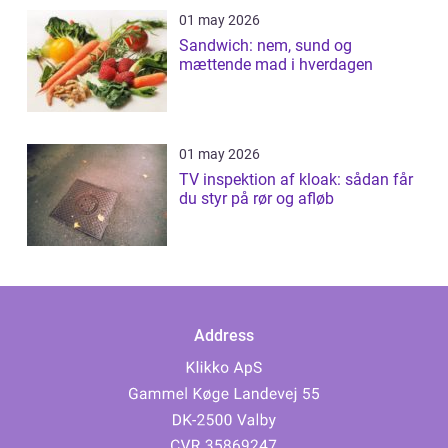
01 may 2026
Sandwich: nem, sund og
mættende mad i hverdagen
01 may 2026
TV inspektion af kloak: sådan får
du styr på rør og afløb
Address