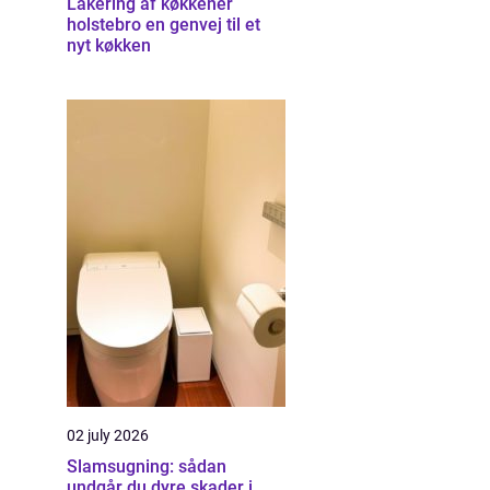
Lakering af køkkener
holstebro en genvej til et
nyt køkken
02 july 2026
Slamsugning: sådan
undgår du dyre skader i