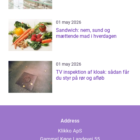
01 may 2026
Sandwich: nem, sund og
mættende mad i hverdagen
01 may 2026
TV inspektion af kloak: sådan får
du styr på rør og afløb
Address