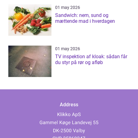
01 may 2026
Sandwich: nem, sund og
mættende mad i hverdagen
01 may 2026
TV inspektion af kloak: sådan får
du styr på rør og afløb
Address