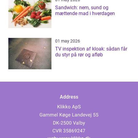
Sandwich: nem, sund og
mættende mad i hverdagen
01 may 2026
TV inspektion af kloak: sådan får
du styr på rør og afløb
Address