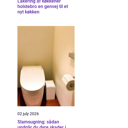
Lakering af køkkener
holstebro en genvej til et
nyt køkken
02 july 2026
Slamsugning: sådan
undgår du dyre skader i