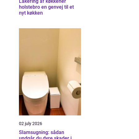
Lakering af køkkener
holstebro en genvej til et
nyt køkken
02 july 2026
Slamsugning: sådan
undgår du dyre skader i