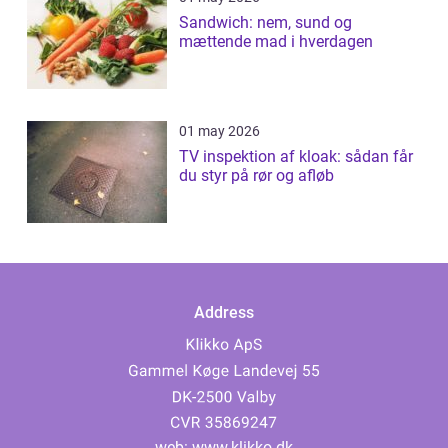
Sandwich: nem, sund og
mættende mad i hverdagen
01 may 2026
TV inspektion af kloak: sådan får
du styr på rør og afløb
Address
web:
www.klikko.dk