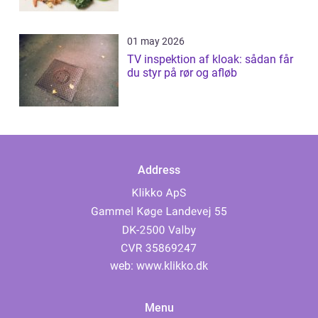
01 may 2026
TV inspektion af kloak: sådan får
du styr på rør og afløb
Address
web:
www.klikko.dk
Menu