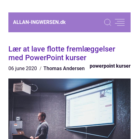
ALLAN-INGWERSEN.
dk
Lær at lave flotte fremlæggelser
med PowerPoint kurser
powerpoint kurser
06 june 2020
Thomas Andersen