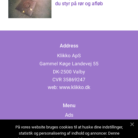
du styr på rør og afløb
Address
web:
www.klikko.dk
Menu
Ads
About Us
På vores website bruges cookies til at huske dine indstillinger,
Cookies
statistik og personalisering af indhold og annoncer. Denne