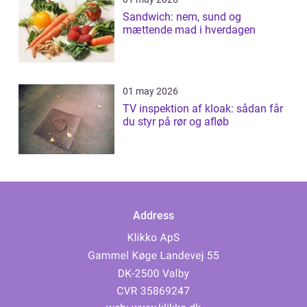
Sandwich: nem, sund og
mættende mad i hverdagen
01 may 2026
TV inspektion af kloak: sådan får
du styr på rør og afløb
Address