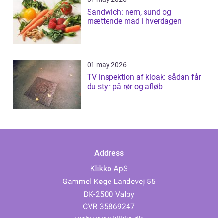
Sandwich: nem, sund og
mættende mad i hverdagen
01 may 2026
TV inspektion af kloak: sådan får
du styr på rør og afløb
Address