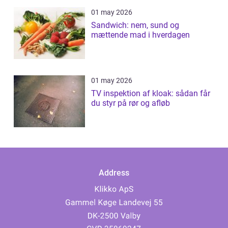
01 may 2026
Sandwich: nem, sund og
mættende mad i hverdagen
01 may 2026
TV inspektion af kloak: sådan får
du styr på rør og afløb
Address