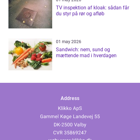
TV inspektion af kloak: sådan får
du styr på rør og afløb
01 may 2026
Sandwich: nem, sund og
mættende mad i hverdagen
Address