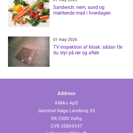
Sandwich: nem, sund og
mættende mad i hverdagen
01 may 2026
TV inspektion af kloak: sådan får
du styr på rør og afløb
Address