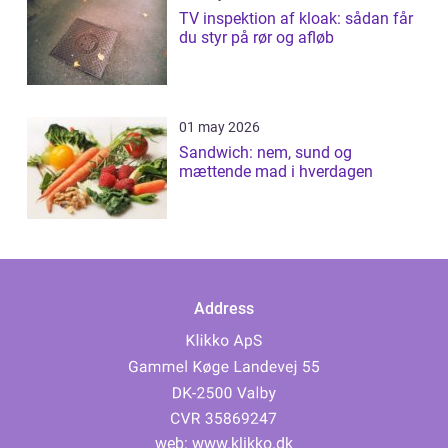
TV inspektion af kloak: sådan får
du styr på rør og afløb
01 may 2026
Sandwich: nem, sund og
mættende mad i hverdagen
Address
web:
www.klikko.dk