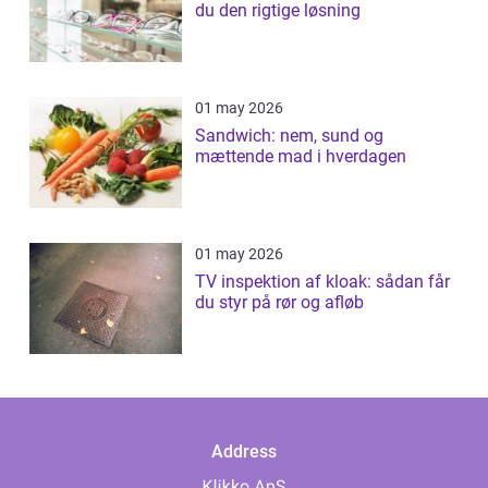
du den rigtige løsning
01 may 2026
Sandwich: nem, sund og
mættende mad i hverdagen
01 may 2026
TV inspektion af kloak: sådan får
du styr på rør og afløb
Address