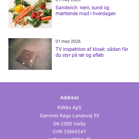
Sandwich: nem, sund og
mættende mad i hverdagen
01 may 2026
TV inspektion af kloak: sådan får
du styr på rør og afløb
Address