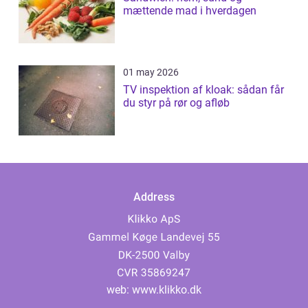
mættende mad i hverdagen
01 may 2026
TV inspektion af kloak: sådan får
du styr på rør og afløb
Address
web:
www.klikko.dk