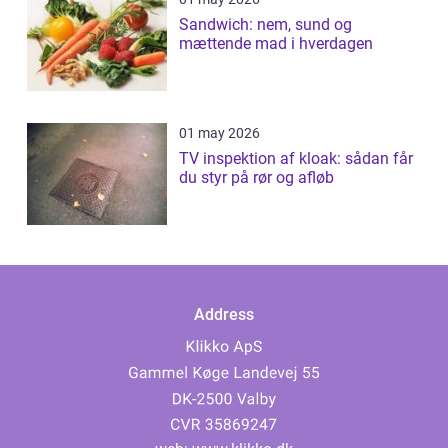
Sandwich: nem, sund og
mættende mad i hverdagen
01 may 2026
TV inspektion af kloak: sådan får
du styr på rør og afløb
Address