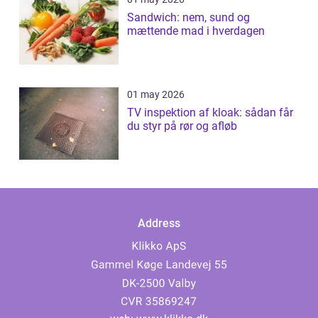
Sandwich: nem, sund og
mættende mad i hverdagen
01 may 2026
TV inspektion af kloak: sådan får
du styr på rør og afløb
Address