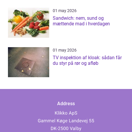
01 may 2026
Sandwich: nem, sund og
mættende mad i hverdagen
01 may 2026
TV inspektion af kloak: sådan får
du styr på rør og afløb
Address