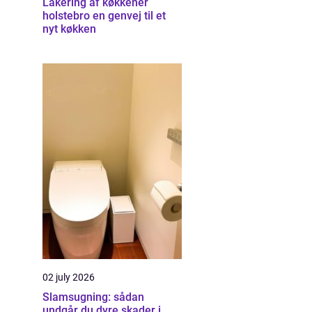
Lakering af køkkener
holstebro en genvej til et
nyt køkken
02 july 2026
Slamsugning: sådan
undgår du dyre skader i