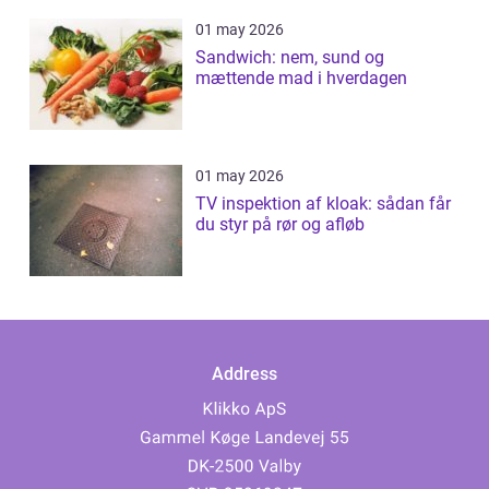
01 may 2026
Sandwich: nem, sund og
mættende mad i hverdagen
01 may 2026
TV inspektion af kloak: sådan får
du styr på rør og afløb
Address