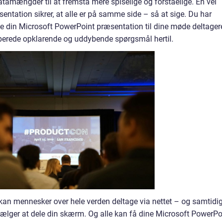
tamængder til at fremstå mere spiselige og forståelige. En vel
sentation sikrer, at alle er på samme side – så at sige. Du har
 din Microsoft PowerPoint præsentation til dine møde deltager
rberede opklarende og uddybende spørgsmål hertil.
kan mennesker over hele verden deltage via nettet – og samtidi
ælger at dele din skærm. Og alle kan få dine Microsoft PowerPo