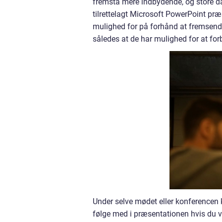
fremstå mere indbydende, og store da
tilrettelagt Microsoft PowerPoint præ
mulighed for på forhånd at fremsende
således at de har mulighed for at fo
Under selve mødet eller konferencen 
følge med i præsentationen hvis du v