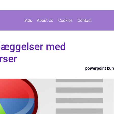
Ads
About Us
Cookies
Contact
læggelser med
rser
powerpoint kur