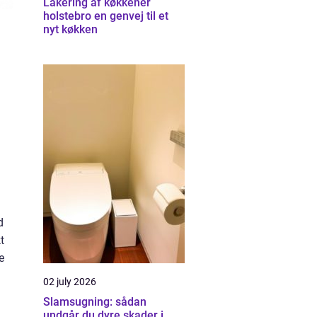
Lakering af køkkener
holstebro en genvej til et
nyt køkken
d
t
e
02 july 2026
Slamsugning: sådan
undgår du dyre skader i