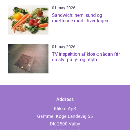
01 may 2026
Sandwich: nem, sund og
mættende mad i hverdagen
01 may 2026
TV inspektion af kloak: sådan får
du styr på rør og afløb
Address