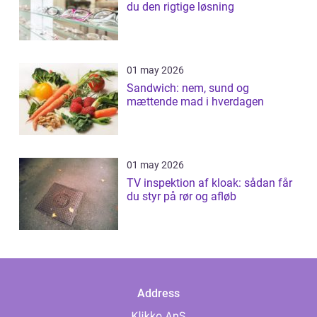
du den rigtige løsning
01 may 2026
Sandwich: nem, sund og
mættende mad i hverdagen
01 may 2026
TV inspektion af kloak: sådan får
du styr på rør og afløb
Address