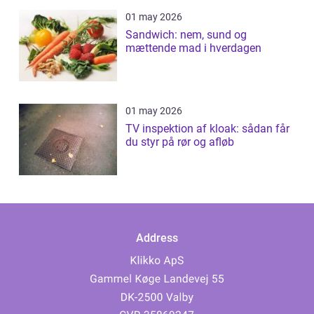
01 may 2026
Sandwich: nem, sund og
mættende mad i hverdagen
01 may 2026
TV inspektion af kloak: sådan får
du styr på rør og afløb
Address