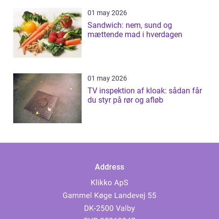
01 may 2026
Sandwich: nem, sund og
mættende mad i hverdagen
01 may 2026
TV inspektion af kloak: sådan får
du styr på rør og afløb
Address