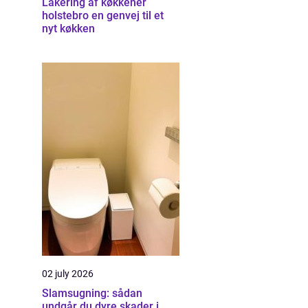
Lakering af køkkener
holstebro en genvej til et
nyt køkken
02 july 2026
Slamsugning: sådan
undgår du dyre skader i