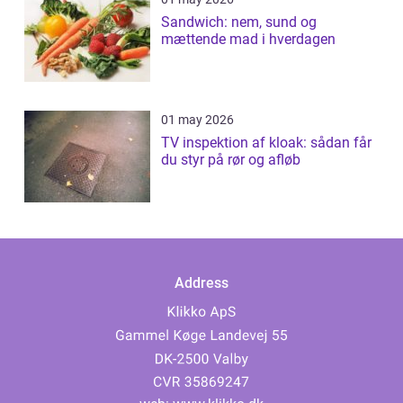
Sandwich: nem, sund og
mættende mad i hverdagen
01 may 2026
TV inspektion af kloak: sådan får
du styr på rør og afløb
Address