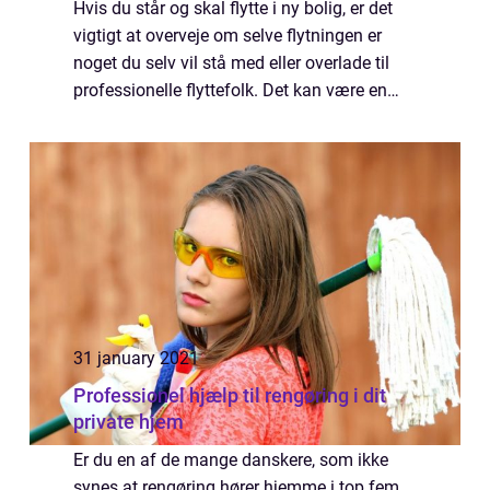
Hvis du står og skal flytte i ny bolig, er det
vigtigt at overveje om selve flytningen er
noget du selv vil stå med eller overlade til
professionelle flyttefolk. Det kan være en
fysisk krævende og tidskrævende opgave,
hvorfor langt de fleste vælger a...
31 january 2021
Professionel hjælp til rengøring i dit
private hjem
Er du en af de mange danskere, som ikke
synes at rengøring hører hjemme i top fem