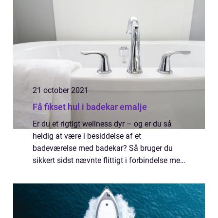
kø...
21 october 2021
Få fikset hul i badekar emalje
Er du et rigtigt wellness dyr – og er du så
heldig at være i besiddelse af et
badeværelse med badekar? Så bruger du
sikkert sidst nævnte flittigt i forbindelse med
hyggelige og afstressende spa aftener. Men
du bør være ekstra obs på emaljen. Er der r...