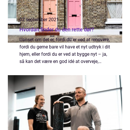
02 september 2021
Hvordan finder du den rette dør?
Uanset om det er, fordi du er ved at renovere,
fordi du gerne bare vil have et nyt udtryk i dit
hjem, eller fordi du er ved at bygge nyt – ja,
så kan det være en god idé at overveje,
hvilke døre man ønsker i hjemmet. Hvilken
farve skal de være, hvad ...