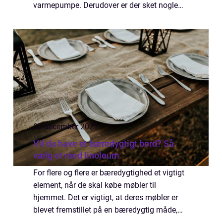
varmepumpe. Derudover er der sket nogle
ændringer i samfundet der har gjort, at
energipriserne er steget og steget, hvilket har
f...
07 december 2021
Vil du have et bæredygtigt bord? Så
vælg et med linoleum
For flere og flere er bæredygtighed et vigtigt
element, når de skal købe møbler til
hjemmet. Det er vigtigt, at deres møbler er
blevet fremstillet på en bæredygtig måde,