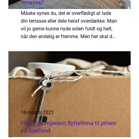
terrasse?
Måske synes du, det er overflødigt at lade
din terrasse eller dele heraf overdække. Man
vil jo gerne kunne nyde solen fuldt og helt,
når den endelig er fremme. Men her skal du
tænke på at den danske sommer ikke altid
er lige solrig og varm. Med en ov...
19 march 2021
Find et kompetent flyttefirma til prisen
på Sjælland