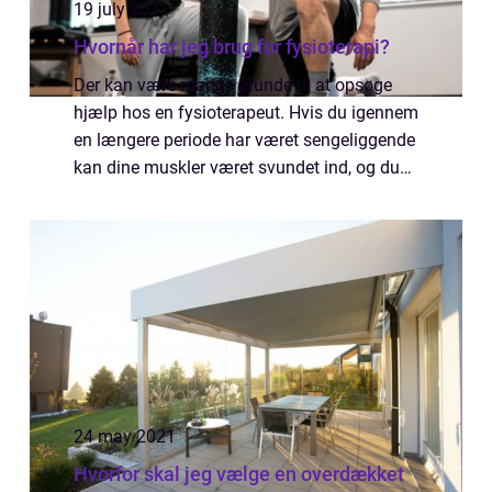
19 july 2021
Hvornår har jeg brug for fysioterapi?
Der kan være mange grunde til at opsøge
hjælp hos en fysioterapeut. Hvis du igennem
en længere periode har været sengeliggende
kan dine muskler været svundet ind, og du
kan have behov for hjælp til at komme ...
24 may 2021
Hvorfor skal jeg vælge en overdækket