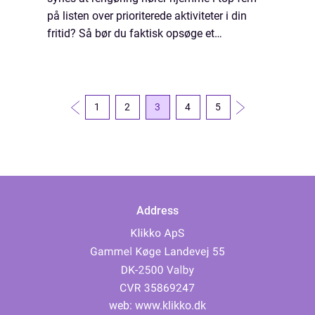
på listen over prioriterede aktiviteter i din
fritid? Så bør du faktisk opsøge et
rengøringsfirma, som tilbyder rengøring til
private. Det er nemlig særdeles vigtigt at...
1
2
3
4
5
Address
web:
www.klikko.dk