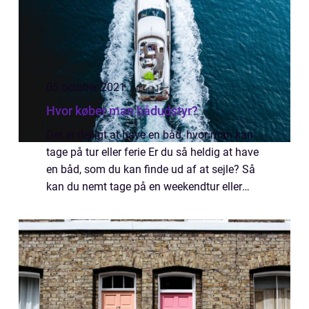
05 october 2021
Hvor køber man bådudstyr?
Det er dejligt at have en båd, hvor man kan
tage på tur eller ferie Er du så heldig at have
en båd, som du kan finde ud af at sejle? Så
kan du nemt tage på en weekendtur eller
sågar en ferie. En båd kan være en super
idyllisk måde at transportere sig...