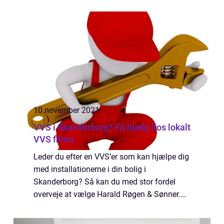
der ikke skader miljøe...
10 november 2021
VVS i Skanderborg? Få hjælp hos lokalt
VVS firma
Leder du efter en VVS’er som kan hjælpe dig
med installationerne i din bolig i
Skanderborg? Så kan du med stor fordel
overveje at vælge Harald Røgen & Sønner.
Lad din VVS’er i Skanderborg hjælpe med
renoveringen Skal din bolig have et flot nyt