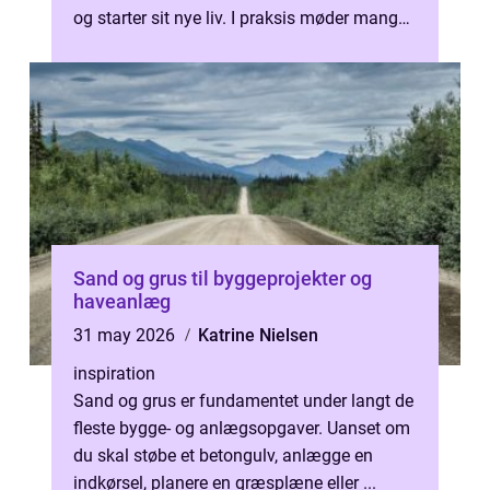
og starter sit nye liv. I praksis møder mange
et system med komplekse regler, la...
Sand og grus til byggeprojekter og
haveanlæg
31 may 2026
Katrine Nielsen
inspiration
Sand og grus er fundamentet under langt de
fleste bygge- og anlægsopgaver. Uanset om
du skal støbe et betongulv, anlægge en
indkørsel, planere en græsplæne eller ...