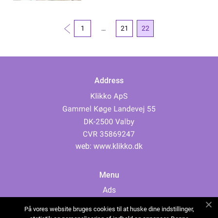
1
…
21
22
Address
web:
www.klikko.dk
Menu
Ads
About Us
På vores website bruges cookies til at huske dine indstillinger,
Cookies