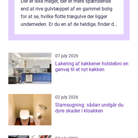
Der er ikke meget, der er mere spændende
end at rive gulvtæppet af en gammel bolig
for at se, hvilke flotte trægulve der ligger
underneden. Er du en af de heldige, finder du
rå...
07 july 2026
Lakering af køkkener holstebro en
genvej til et nyt køkken
02 july 2026
Slamsugning: sådan undgår du
dyre skader i kloakken